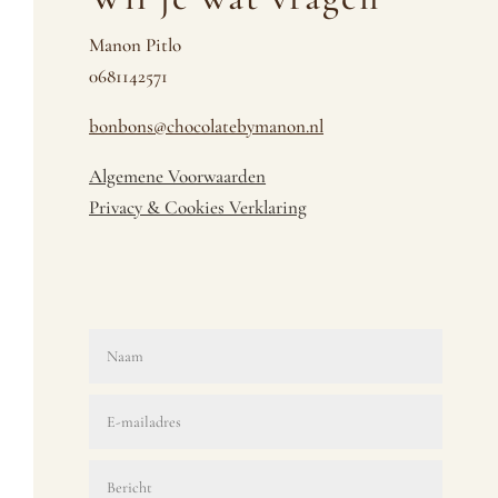
Manon Pitlo
0681142571
bonbons@chocolatebymanon.nl
Algemene Voorwaarden
Privacy & Cookies Verklaring